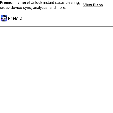
Premium is here!
Unlock instant status clearing,
View Plans
cross-device sync, analytics, and more.
PreMiD
Prémium funkciók feloldása
Get instant status clearing, custom statuses, cross-device sync,
and priority support
Váltás Prémiumra