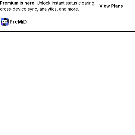
Premium is here!
Unlock instant status clearing,
View Plans
cross-device sync, analytics, and more.
PreMiD
Core Team
The dedicated individuals who maintain and develop
PreMiD's core infrastructure.