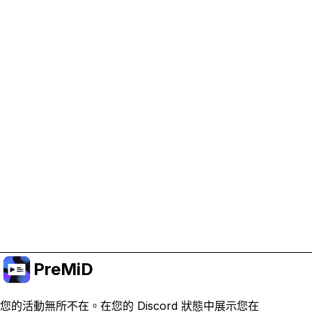
協助支持 PreMiD
啟用廣告 Cookie 有助於我們資助開發並維持專案運
作。
管理 Cookie
或訂閱 Premium 以獲得無廣告體驗，同時仍支持專
案。
升級至會員
PreMiD
您的活動無所不在。在您的 Discord 狀態中展示您在