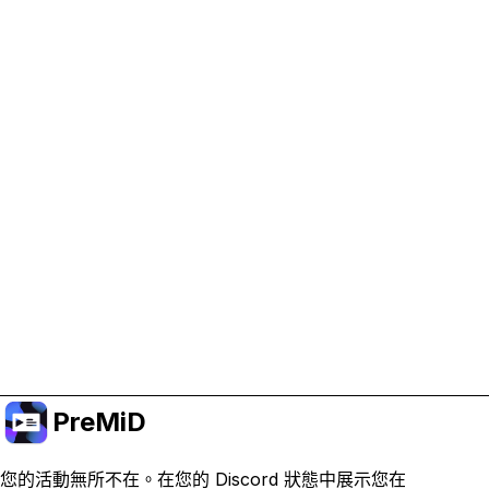
協助支持 PreMiD
啟用廣告 Cookie 有助於我們資助開發並維持專案運
作。
管理 Cookie
或訂閱 Premium 以獲得無廣告體驗，同時仍支持專
案。
升級至會員
PreMiD
您的活動無所不在。在您的 Discord 狀態中展示您在