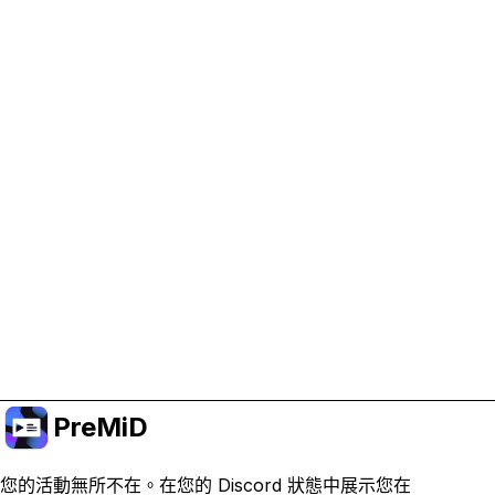
協助支持 PreMiD
啟用廣告 Cookie 有助於我們資助開發並維持專案運
作。
管理 Cookie
或訂閱 Premium 以獲得無廣告體驗，同時仍支持專
案。
升級至會員
PreMiD
您的活動無所不在。在您的 Discord 狀態中展示您在