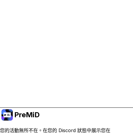
協助支持 PreMiD
啟用廣告 Cookie 有助於我們資助開發並維持專案運
作。
管理 Cookie
或訂閱 Premium 以獲得無廣告體驗，同時仍支持專
案。
升級至會員
PreMiD
您的活動無所不在。在您的 Discord 狀態中展示您在