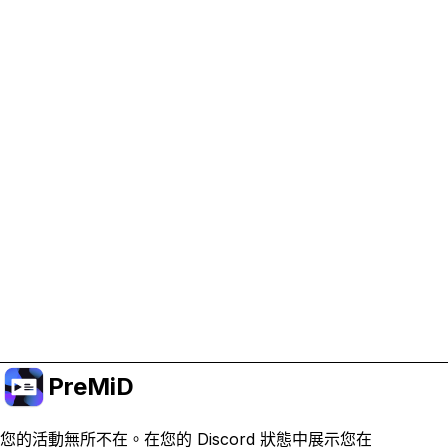
協助支持 PreMiD
啟用廣告 Cookie 有助於我們資助開發並維持專案運
作。
管理 Cookie
或訂閱 Premium 以獲得無廣告體驗，同時仍支持專
案。
升級至會員
PreMiD
您的活動無所不在。在您的 Discord 狀態中展示您在