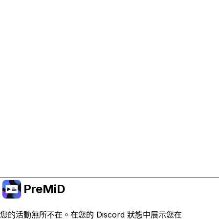
協助支持 PreMiD
啟用廣告 Cookie 有助於我們資助開發並維持專案運
作。
管理 Cookie
或訂閱 Premium 以獲得無廣告體驗，同時仍支持專
案。
升級至會員
PreMiD
您的活動無所不在。在您的 Discord 狀態中展示您在