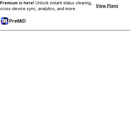
Premium is here!
Unlock instant status clearing,
View Plans
cross-device sync, analytics, and more.
PreMiD
Mở khoá các tính năng Premium
Nhận tính năng xóa trạng thái lập tức, trạng thái tùy chỉnh, đồng
bộ đa thiết bị và hỗ trợ tức thì
Tham gia Premium