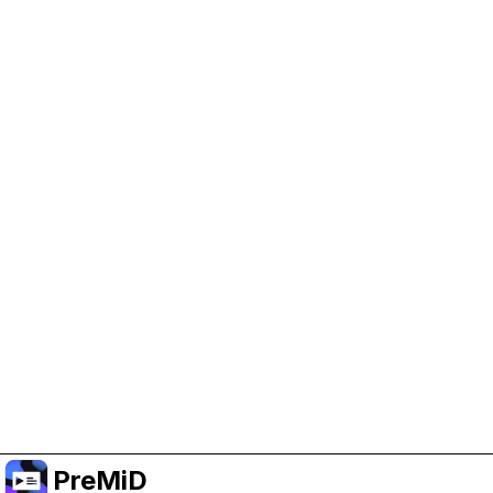
Trợ giúp PreMiD
Kích hoạt cookie quảng cáo giúp chúng tôi có
thêm kinh phí và duy trì dự án.
Quản lý Cookie
Hoặc đăng ký Premium để có trải nghiệm không
quảng cáo trong khi vẫn ủng hộ dự án.
Nâng cấp lên Premium
PreMiD