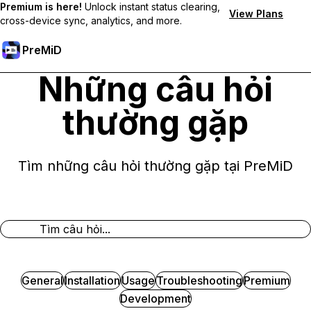
Premium is here!
Unlock instant status clearing,
View Plans
cross-device sync, analytics, and more.
PreMiD
Những câu hỏi
thường gặp
Tìm những câu hỏi thường gặp tại PreMiD
General
Installation
Usage
Troubleshooting
Premium
Development