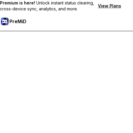
Premium is here!
Unlock instant status clearing,
View Plans
cross-device sync, analytics, and more.
PreMiD
Mở khoá các tính năng Premium
Nhận tính năng xóa trạng thái lập tức, trạng thái tùy chỉnh, đồng
bộ đa thiết bị và hỗ trợ tức thì
Tham gia Premium