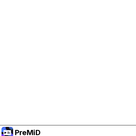
Trợ giúp PreMiD
Kích hoạt cookie quảng cáo giúp chúng tôi có
thêm kinh phí và duy trì dự án.
Quản lý Cookie
Hoặc đăng ký Premium để có trải nghiệm không
quảng cáo trong khi vẫn ủng hộ dự án.
Nâng cấp lên Premium
PreMiD