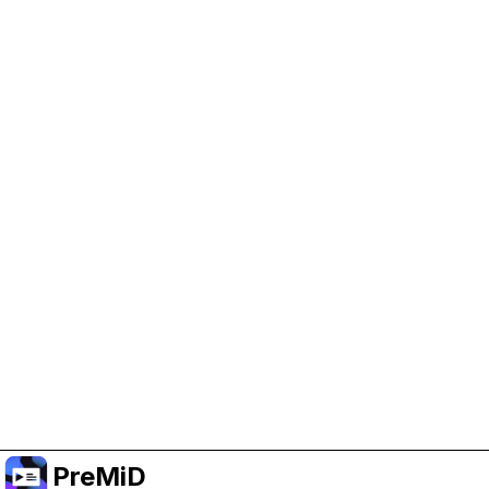
Trợ giúp PreMiD
Kích hoạt cookie quảng cáo giúp chúng tôi có
thêm kinh phí và duy trì dự án.
Quản lý Cookie
Hoặc đăng ký Premium để có trải nghiệm không
quảng cáo trong khi vẫn ủng hộ dự án.
Nâng cấp lên Premium
PreMiD