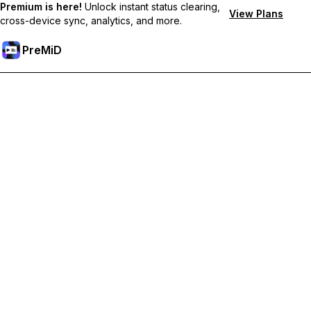
Premium is here!
Unlock instant status clearing,
View Plans
cross-device sync, analytics, and more.
PreMiD
Mở khoá các tính năng Premium
Nhận tính năng xóa trạng thái lập tức, trạng thái tùy chỉnh, đồng
bộ đa thiết bị và hỗ trợ tức thì
Tham gia Premium