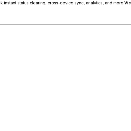
 instant status clearing, cross-device sync, analytics, and more.
Vie
g bộ đa thiết bị và hỗ trợ tức thì