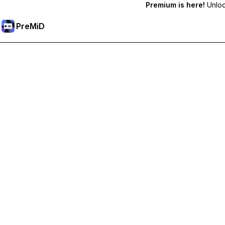
Premium is here!
Unlock
PreMiD
Mở khoá các tính năng Premium
Nhận tính năng xóa trạng thái lập tức, trạng thái tùy chỉnh, đồn
Tham gia Premium
Tất cả danh mục
Phổ biến nhất