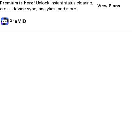
Premium is here!
Unlock instant status clearing,
View Plans
cross-device sync, analytics, and more.
PreMiD
Mở khoá các tính năng Premium
Nhận tính năng xóa trạng thái lập tức, trạng thái tùy chỉnh, đồng
bộ đa thiết bị và hỗ trợ tức thì
Tham gia Premium