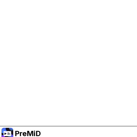
Trợ giúp PreMiD
Kích hoạt cookie quảng cáo giúp chúng tôi có
thêm kinh phí và duy trì dự án.
Quản lý Cookie
Hoặc đăng ký Premium để có trải nghiệm không
quảng cáo trong khi vẫn ủng hộ dự án.
Nâng cấp lên Premium
PreMiD