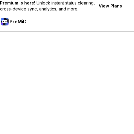
Premium is here!
Unlock instant status clearing,
View Plans
cross-device sync, analytics, and more.
PreMiD
Mở khoá các tính năng Premium
Nhận tính năng xóa trạng thái lập tức, trạng thái tùy chỉnh, đồng
bộ đa thiết bị và hỗ trợ tức thì
Tham gia Premium