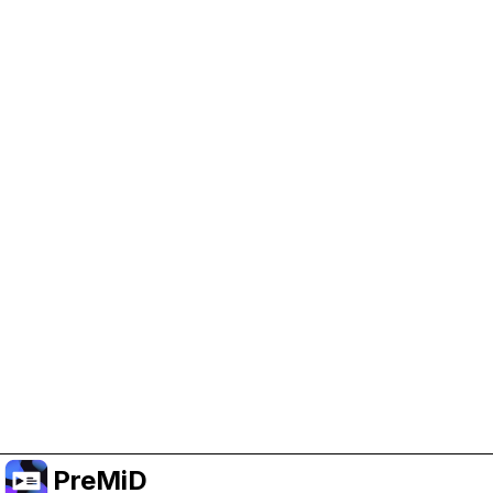
Trợ giúp PreMiD
Kích hoạt cookie quảng cáo giúp chúng tôi có
thêm kinh phí và duy trì dự án.
Quản lý Cookie
Hoặc đăng ký Premium để có trải nghiệm không
quảng cáo trong khi vẫn ủng hộ dự án.
Nâng cấp lên Premium
PreMiD