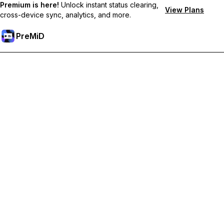
Premium is here!
Unlock instant status clearing,
View Plans
cross-device sync, analytics, and more.
PreMiD
Mở khoá các tính năng Premium
Nhận tính năng xóa trạng thái lập tức, trạng thái tùy chỉnh, đồng
bộ đa thiết bị và hỗ trợ tức thì
Tham gia Premium