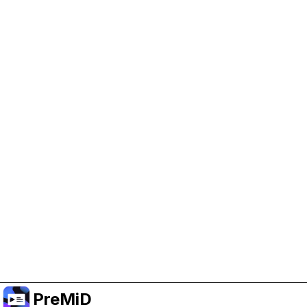
Trợ giúp PreMiD
Kích hoạt cookie quảng cáo giúp chúng tôi có
thêm kinh phí và duy trì dự án.
Quản lý Cookie
Hoặc đăng ký Premium để có trải nghiệm không
quảng cáo trong khi vẫn ủng hộ dự án.
Nâng cấp lên Premium
PreMiD