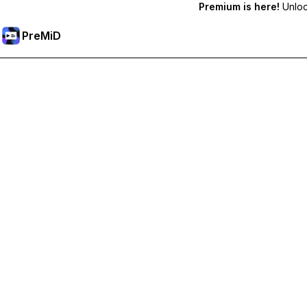
Premium is here!
Unlock
PreMiD
Mở khoá các tính năng Premium
Nhận tính năng xóa trạng thái lập tức, trạng thái tùy chỉnh, đồn
Tham gia Premium
Tất cả danh mục
Phổ biến nhất