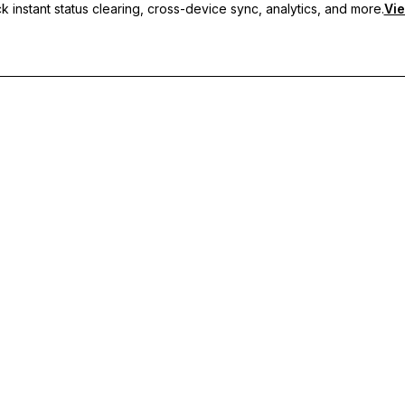
 instant status clearing, cross-device sync, analytics, and more.
Vie
g bộ đa thiết bị và hỗ trợ tức thì