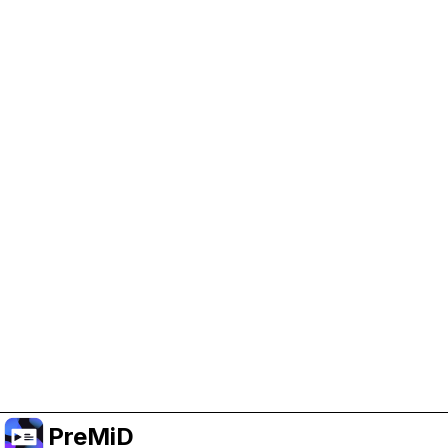
Trợ giúp PreMiD
Kích hoạt cookie quảng cáo giúp chúng tôi có
thêm kinh phí và duy trì dự án.
Quản lý Cookie
Hoặc đăng ký Premium để có trải nghiệm không
quảng cáo trong khi vẫn ủng hộ dự án.
Nâng cấp lên Premium
PreMiD