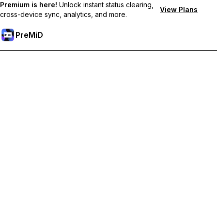
Premium is here!
Unlock instant status clearing,
View Plans
cross-device sync, analytics, and more.
PreMiD
Mở khoá các tính năng Premium
Nhận tính năng xóa trạng thái lập tức, trạng thái tùy chỉnh, đồng
bộ đa thiết bị và hỗ trợ tức thì
Tham gia Premium