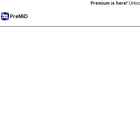
Premium is here!
Unlock
PreMiD
Mở khoá các tính năng Premium
Nhận tính năng xóa trạng thái lập tức, trạng thái tùy chỉnh, đồn
Tham gia Premium
Tất cả danh mục
Phổ biến nhất