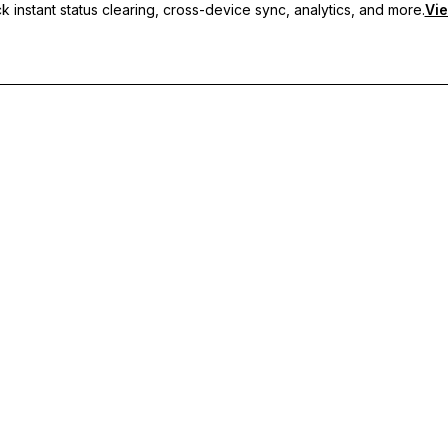
 instant status clearing, cross-device sync, analytics, and more.
Vie
g bộ đa thiết bị và hỗ trợ tức thì