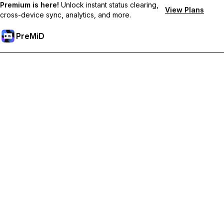
Premium is here!
Unlock instant status clearing,
View Plans
cross-device sync, analytics, and more.
PreMiD
Desbloqueie recursos premium
Get instant status clearing, custom statuses, cross-device sync,
and priority support
Tornar-se Premium