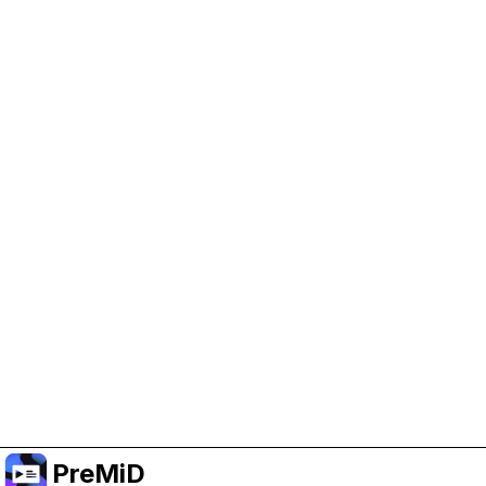
Help Support PreMiD
Enabling advertising cookies helps us fund
development and keep the project running.
Manage Cookies
Or subscribe to Premium for an ad-free
experience while still supporting the project.
Faça upgrade para o Premium
PreMiD