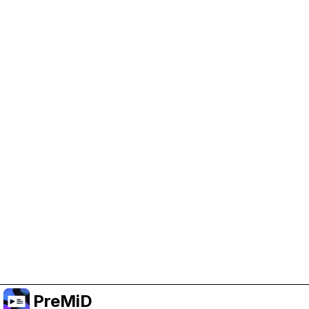
Help Support PreMiD
Enabling advertising cookies helps us fund
development and keep the project running.
Manage Cookies
Or subscribe to Premium for an ad-free
experience while still supporting the project.
Faça upgrade para o Premium
PreMiD