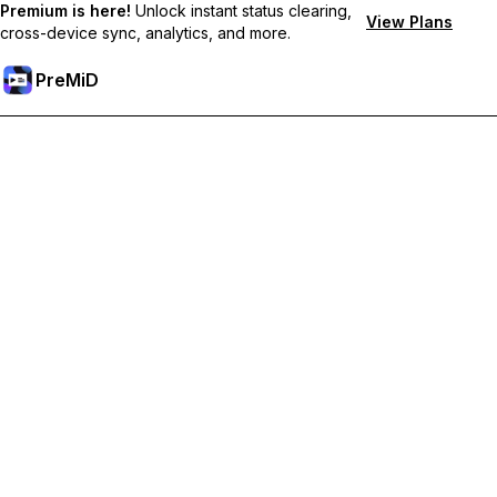
Premium is here!
Unlock instant status clearing,
View Plans
cross-device sync, analytics, and more.
PreMiD
Desbloqueie recursos premium
Get instant status clearing, custom statuses, cross-device sync,
and priority support
Tornar-se Premium