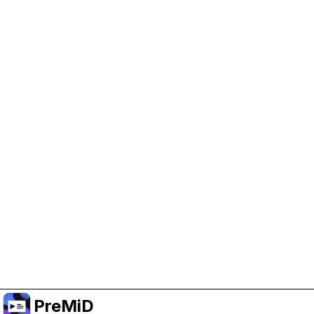
Help Support PreMiD
Enabling advertising cookies helps us fund
development and keep the project running.
Manage Cookies
Or subscribe to Premium for an ad-free
experience while still supporting the project.
Faça upgrade para o Premium
PreMiD