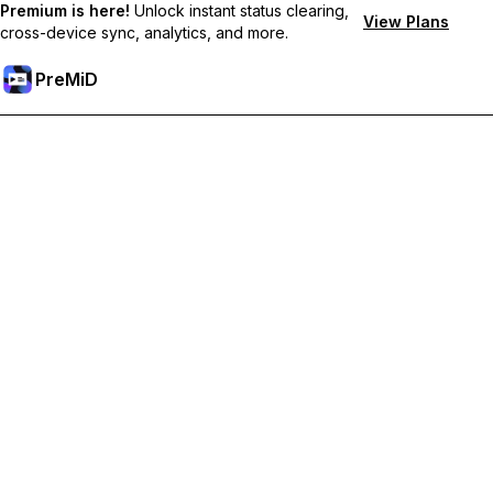
Premium is here!
Unlock instant status clearing,
View Plans
cross-device sync, analytics, and more.
PreMiD
Desbloqueie recursos premium
Get instant status clearing, custom statuses, cross-device sync,
and priority support
Tornar-se Premium