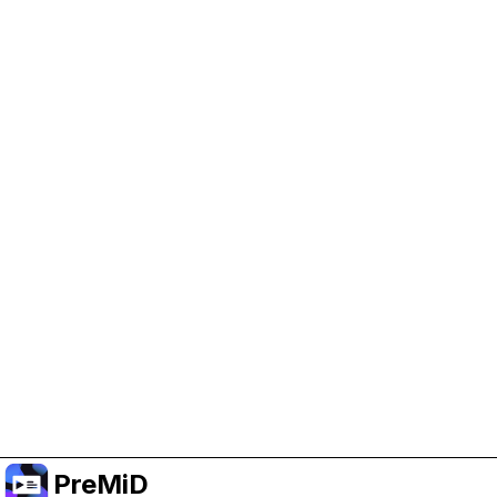
Help Support PreMiD
Enabling advertising cookies helps us fund
development and keep the project running.
Manage Cookies
Or subscribe to Premium for an ad-free
experience while still supporting the project.
Faça upgrade para o Premium
PreMiD