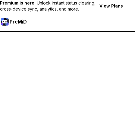
Premium is here!
Unlock instant status clearing,
View Plans
cross-device sync, analytics, and more.
PreMiD
Desbloqueie recursos premium
Get instant status clearing, custom statuses, cross-device sync,
and priority support
Tornar-se Premium