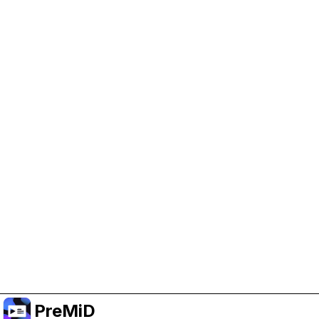
Help Support PreMiD
Enabling advertising cookies helps us fund
development and keep the project running.
Manage Cookies
Or subscribe to Premium for an ad-free
experience while still supporting the project.
Faça upgrade para o Premium
PreMiD