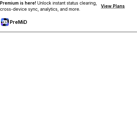
Premium is here!
Unlock instant status clearing,
View Plans
cross-device sync, analytics, and more.
PreMiD
Desbloqueie recursos premium
Get instant status clearing, custom statuses, cross-device sync,
and priority support
Tornar-se Premium