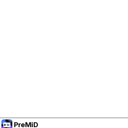
Help Support PreMiD
Enabling advertising cookies helps us fund
development and keep the project running.
Manage Cookies
Or subscribe to Premium for an ad-free
experience while still supporting the project.
Faça upgrade para o Premium
PreMiD