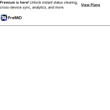
Premium is here!
Unlock instant status clearing,
View Plans
cross-device sync, analytics, and more.
PreMiD
Desbloqueie recursos premium
Get instant status clearing, custom statuses, cross-device sync,
and priority support
Tornar-se Premium