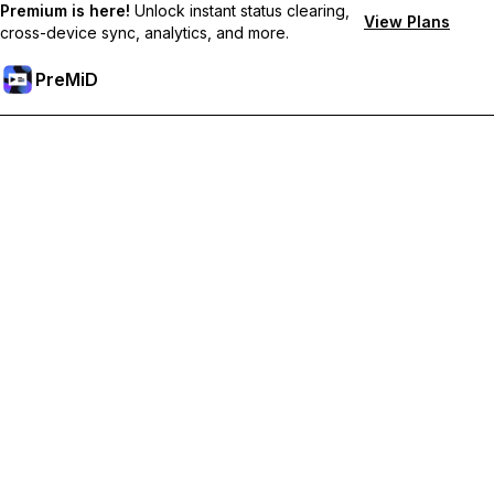
Premium is here!
Unlock instant status clearing,
View Plans
cross-device sync, analytics, and more.
PreMiD
Desbloqueie os recursos Premium
Obtenha limpeza instantânea de status, status personalizados,
sincronização entre dispositivos e suporte prioritário.
Torne-se Premium