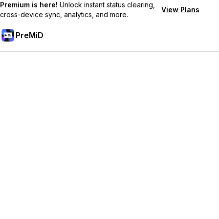
Premium is here!
Unlock instant status clearing,
View Plans
cross-device sync, analytics, and more.
PreMiD
Desbloqueie os recursos Premium
Obtenha limpeza instantânea de status, status personalizados,
sincronização entre dispositivos e suporte prioritário.
Torne-se Premium