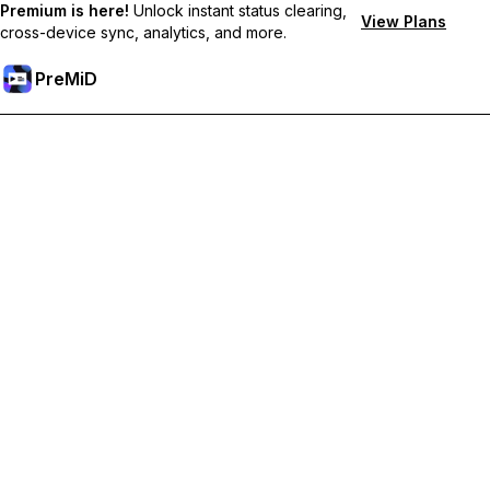
Premium is here!
Unlock instant status clearing,
View Plans
cross-device sync, analytics, and more.
PreMiD
Desbloqueie os recursos Premium
Obtenha limpeza instantânea de status, status personalizados,
sincronização entre dispositivos e suporte prioritário.
Torne-se Premium