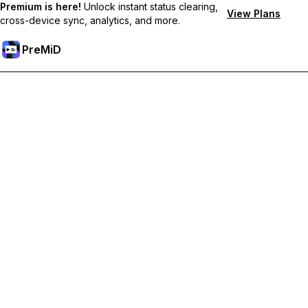
Premium is here!
Unlock instant status clearing,
View Plans
cross-device sync, analytics, and more.
PreMiD
Desbloqueie os recursos Premium
Obtenha limpeza instantânea de status, status personalizados,
sincronização entre dispositivos e suporte prioritário.
Torne-se Premium