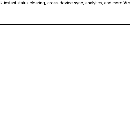
 instant status clearing, cross-device sync, analytics, and more.
Vie
 sincronização entre dispositivos e suporte prioritário.