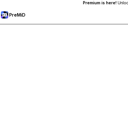
Premium is here!
Unlock
PreMiD
Desbloqueie os recursos Premium
Obtenha limpeza instantânea de status, status personalizados,
Torne-se Premium