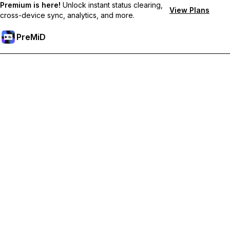
Premium is here!
Unlock instant status clearing,
View Plans
cross-device sync, analytics, and more.
PreMiD
Desbloqueie os recursos Premium
Obtenha limpeza instantânea de status, status personalizados,
sincronização entre dispositivos e suporte prioritário.
Torne-se Premium