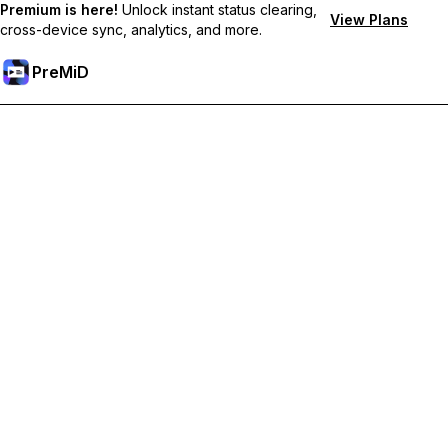
Premium is here!
Unlock instant status clearing,
View Plans
cross-device sync, analytics, and more.
PreMiD
Desbloqueie os recursos Premium
Obtenha limpeza instantânea de status, status personalizados,
sincronização entre dispositivos e suporte prioritário.
Torne-se Premium