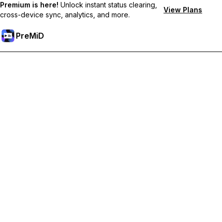
Premium is here!
Unlock instant status clearing,
View Plans
cross-device sync, analytics, and more.
PreMiD
Desbloqueie os recursos Premium
Obtenha limpeza instantânea de status, status personalizados,
sincronização entre dispositivos e suporte prioritário.
Torne-se Premium