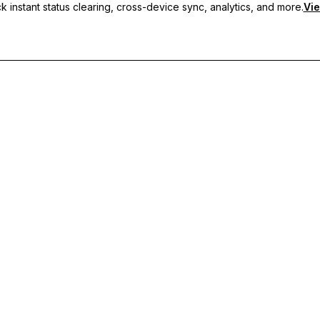
 instant status clearing, cross-device sync, analytics, and more.
Vie
 sincronização entre dispositivos e suporte prioritário.