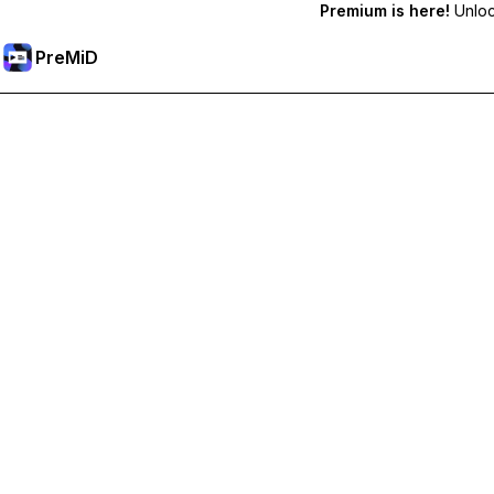
Premium is here!
Unlock
PreMiD
Desbloqueie os recursos Premium
Obtenha limpeza instantânea de status, status personalizados,
Torne-se Premium