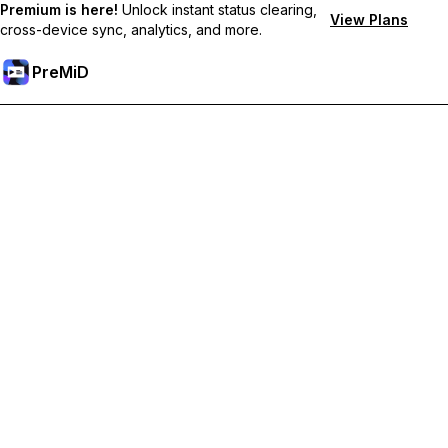
Premium is here!
Unlock instant status clearing,
View Plans
cross-device sync, analytics, and more.
PreMiD
Desbloqueie os recursos Premium
Obtenha limpeza instantânea de status, status personalizados,
sincronização entre dispositivos e suporte prioritário.
Torne-se Premium