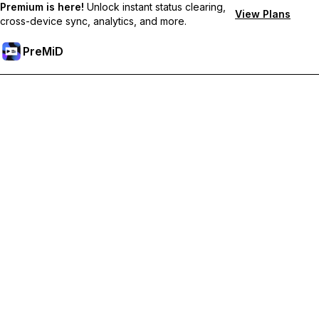
Premium is here!
Unlock instant status clearing,
View Plans
cross-device sync, analytics, and more.
PreMiD
Desbloqueie os recursos Premium
Obtenha limpeza instantânea de status, status personalizados,
sincronização entre dispositivos e suporte prioritário.
Torne-se Premium