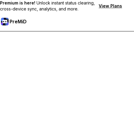
Premium is here!
Unlock instant status clearing,
View Plans
cross-device sync, analytics, and more.
PreMiD
Desbloqueie os recursos Premium
Obtenha limpeza instantânea de status, status personalizados,
sincronização entre dispositivos e suporte prioritário.
Torne-se Premium