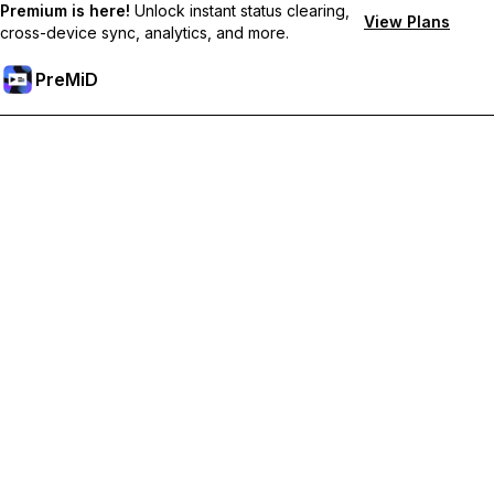
Premium is here!
Unlock instant status clearing,
View Plans
cross-device sync, analytics, and more.
PreMiD
Desbloqueie os recursos Premium
Obtenha limpeza instantânea de status, status personalizados,
sincronização entre dispositivos e suporte prioritário.
Torne-se Premium