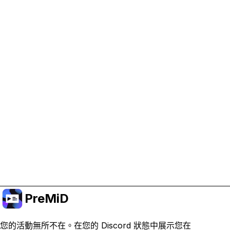
協助支持 PreMiD
啟用廣告 Cookie 有助於我們資助開發並維持專案運
作。
管理 Cookie
或訂閱 Premium 以獲得無廣告體驗，同時仍支持專
案。
升級至會員
PreMiD
您的活動無所不在。在您的 Discord 狀態中展示您在