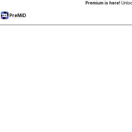
Premium is here!
Unlock
PreMiD
解鎖會員功能
獲得即時狀態清除、自訂狀態、跨裝置同步和優先支援
升級會員
所有類別
最熱門