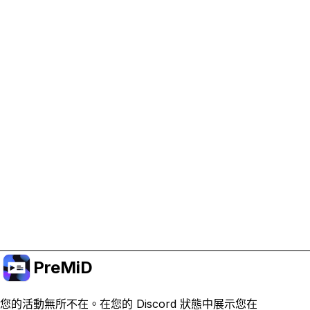
協助支持 PreMiD
啟用廣告 Cookie 有助於我們資助開發並維持專案運
作。
管理 Cookie
或訂閱 Premium 以獲得無廣告體驗，同時仍支持專
案。
升級至會員
PreMiD
您的活動無所不在。在您的 Discord 狀態中展示您在