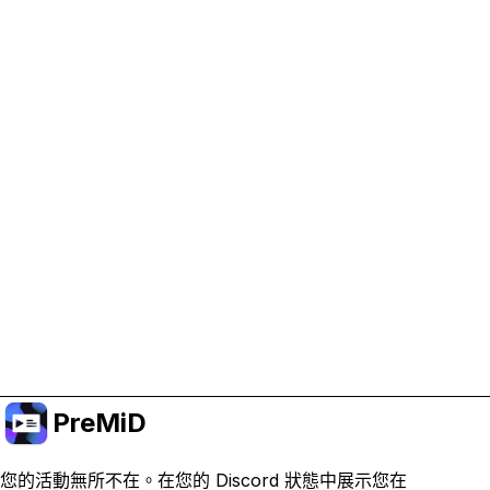
協助支持 PreMiD
啟用廣告 Cookie 有助於我們資助開發並維持專案運
作。
管理 Cookie
或訂閱 Premium 以獲得無廣告體驗，同時仍支持專
案。
升級至會員
PreMiD
您的活動無所不在。在您的 Discord 狀態中展示您在