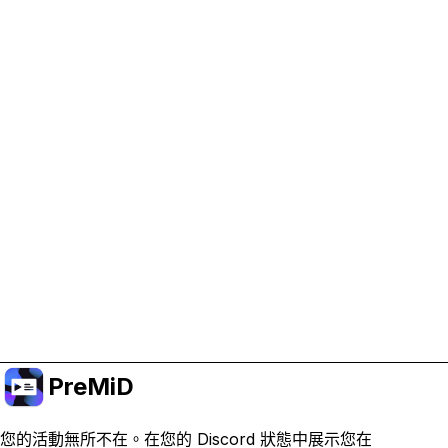
協助支持 PreMiD
啟用廣告 Cookie 有助於我們資助開發並維持專案運
作。
管理 Cookie
或訂閱 Premium 以獲得無廣告體驗，同時仍支持專
案。
升級至會員
PreMiD
您的活動無所不在。在您的 Discord 狀態中展示您在