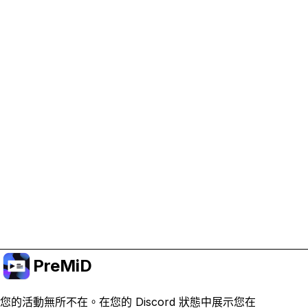
協助支持 PreMiD
啟用廣告 Cookie 有助於我們資助開發並維持專案運
作。
管理 Cookie
或訂閱 Premium 以獲得無廣告體驗，同時仍支持專
案。
升級至會員
PreMiD
您的活動無所不在。在您的 Discord 狀態中展示您在