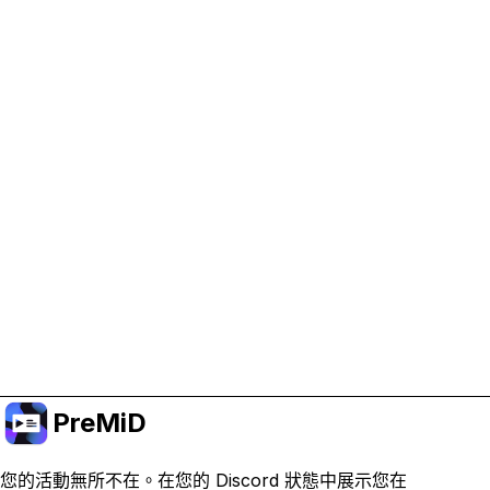
協助支持 PreMiD
啟用廣告 Cookie 有助於我們資助開發並維持專案運
作。
管理 Cookie
或訂閱 Premium 以獲得無廣告體驗，同時仍支持專
案。
升級至會員
PreMiD
您的活動無所不在。在您的 Discord 狀態中展示您在