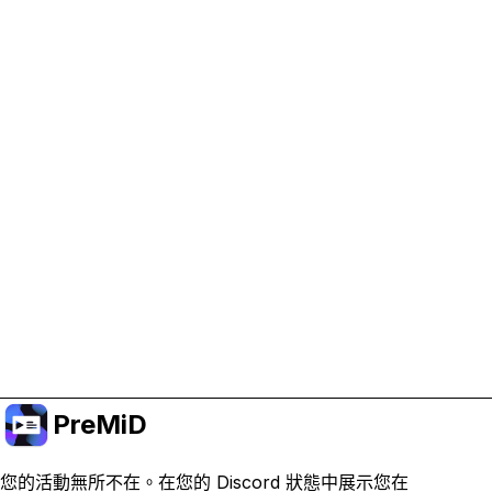
協助支持 PreMiD
啟用廣告 Cookie 有助於我們資助開發並維持專案運
作。
管理 Cookie
或訂閱 Premium 以獲得無廣告體驗，同時仍支持專
案。
升級至會員
PreMiD
您的活動無所不在。在您的 Discord 狀態中展示您在