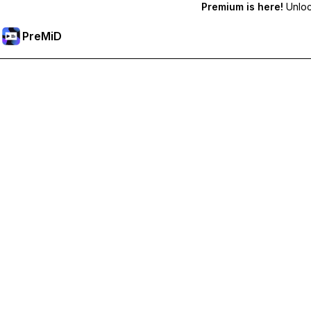
Premium is here!
Unlock
PreMiD
解鎖會員功能
獲得即時狀態清除、自訂狀態、跨裝置同步和優先支援
升級會員
所有類別
最熱門