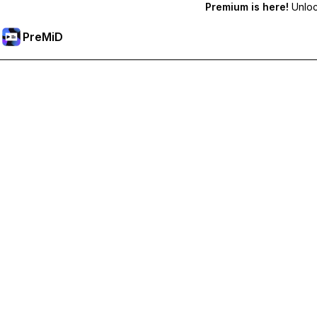
Premium is here!
Unlock
PreMiD
解鎖會員功能
獲得即時狀態清除、自訂狀態、跨裝置同步和優先支援
升級會員
所有類別
最熱門