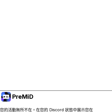
協助支持 PreMiD
啟用廣告 Cookie 有助於我們資助開發並維持專案運
作。
管理 Cookie
或訂閱 Premium 以獲得無廣告體驗，同時仍支持專
案。
升級至會員
PreMiD
您的活動無所不在。在您的 Discord 狀態中展示您在