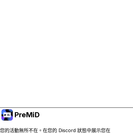
協助支持 PreMiD
啟用廣告 Cookie 有助於我們資助開發並維持專案運
作。
管理 Cookie
或訂閱 Premium 以獲得無廣告體驗，同時仍支持專
案。
升級至會員
PreMiD
您的活動無所不在。在您的 Discord 狀態中展示您在